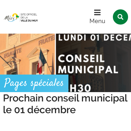
Menu
Contenu
Recherche
R
s
Menu
l
s
Pages spéciales
Prochain conseil municipal
le 01 décembre