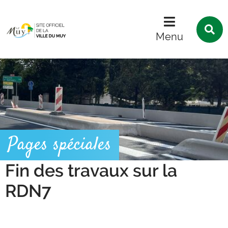
Menu
Contenu
Recherche
R
s
Menu
l
s
Pages spéciales
Fin des travaux sur la
RDN7