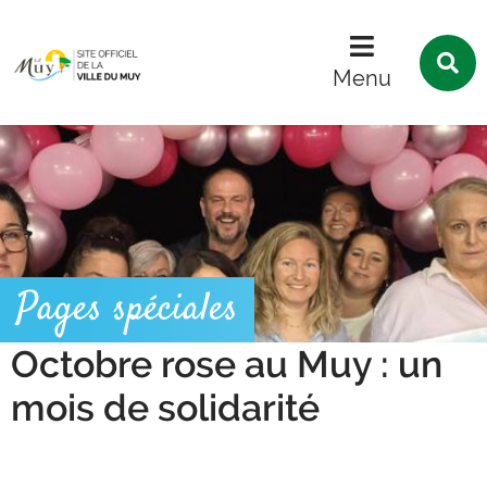
Menu
Contenu
Recherche
R
s
Menu
l
s
Pages spéciales
Octobre rose au Muy : un
mois de solidarité