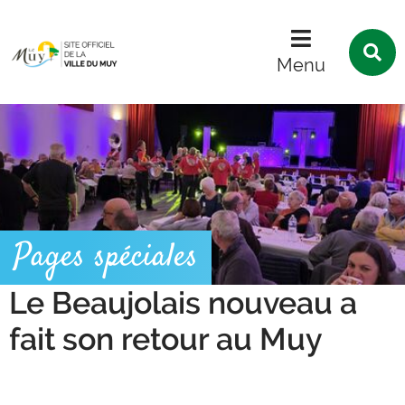
Menu
Contenu
Recherche
R
s
Menu
l
s
Pages spéciales
Le Beaujolais nouveau a
fait son retour au Muy