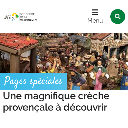
Menu
Contenu
Recherche
R
s
Menu
l
s
Pages spéciales
Une magnifique crèche
provençale à découvrir