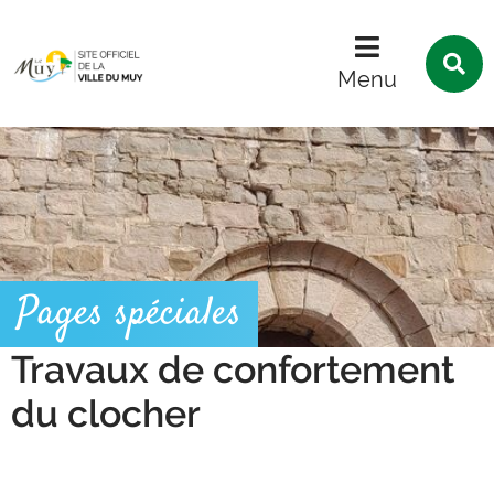
Menu
Contenu
Recherche
R
s
Menu
l
s
Pages spéciales
Travaux de confortement
du clocher