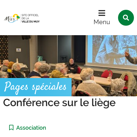
Menu
Contenu
Recherche
R
s
Menu
l
s
Pages spéciales
Conférence sur le liège
Catégorie :
Association