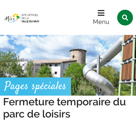
Menu
Contenu
Recherche
R
s
Menu
l
s
Pages spéciales
Fermeture temporaire du
parc de loisirs