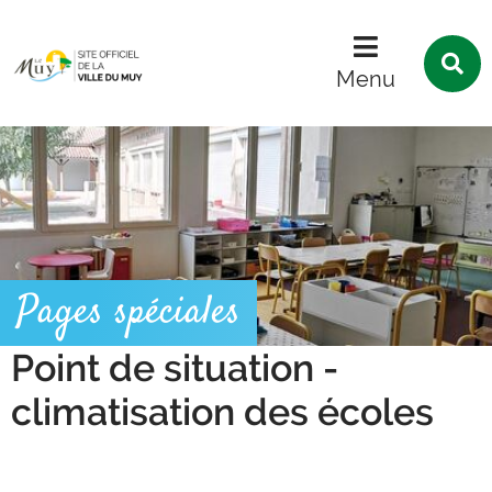
Menu
Contenu
Recherche
R
s
Menu
l
s
Pages spéciales
Point de situation -
climatisation des écoles