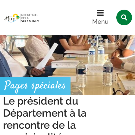
Menu
Contenu
Recherche
R
s
Menu
l
s
Pages spéciales
Le président du
Département à la
rencontre de la