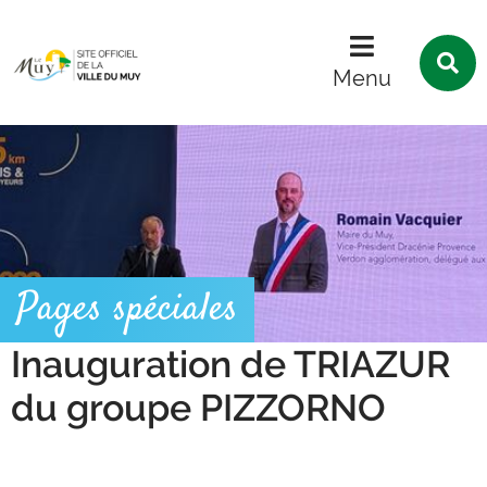
Menu
Contenu
Recherche
R
s
Menu
l
s
Pages spéciales
Inauguration de TRIAZUR
du groupe PIZZORNO