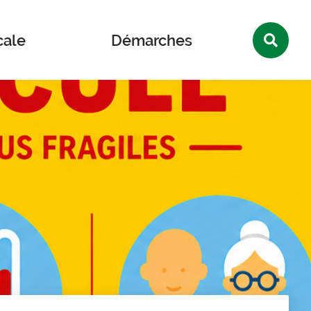
Rec
cale
Démarches
sur
le
site