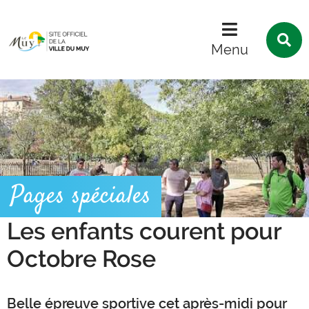
Menu
Contenu
Recherche
R
s
Menu
l
s
Pages spéciales
Les enfants courent pour
Octobre Rose
Belle épreuve sportive cet après-midi pour