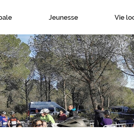
pale
Jeunesse
Vie lo