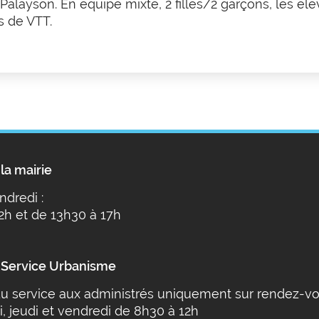
 Palayson. En équipe mixte, 2 filles/2 garçons, les él
s de VTT.
la mairie
ndredi :
2h et de 13h30 à 17h
 Service Urbanisme
u service aux administrés uniquement sur rendez-vo
i, jeudi et vendredi de 8h30 à 12h