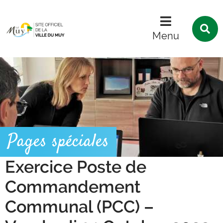
Menu
Contenu
Recherche
R
s
Menu
l
s
Pages spéciales
Exercice Poste de
Commandement
Communal (PCC) –