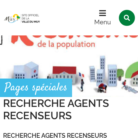
Menu
Contenu
Recherche
R
s
Menu
l
s
Pages spéciales
RECHERCHE AGENTS
RECENSEURS
RECHERCHE AGENTS RECENSEURS