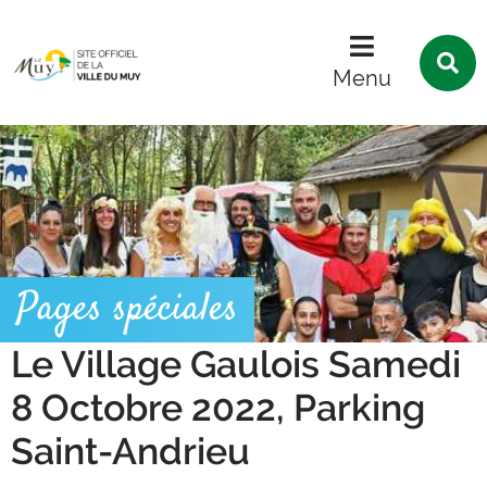
Menu
Contenu
Recherche
R
s
Menu
l
s
Pages spéciales
Le Village Gaulois Samedi
8 Octobre 2022, Parking
Saint-Andrieu