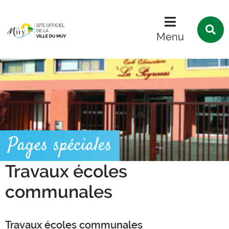
Menu
Contenu
Recherche
R
s
Menu
l
s
Pages spéciales
Travaux écoles
communales
Travaux écoles communales