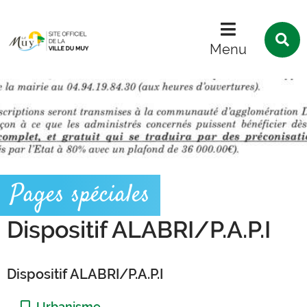
Menu
Contenu
Recherche
R
s
Menu
l
s
Pages spéciales
Dispositif ALABRI/P.A.P.I
Dispositif ALABRI/P.A.P.I
Catégorie :
Urbanisme