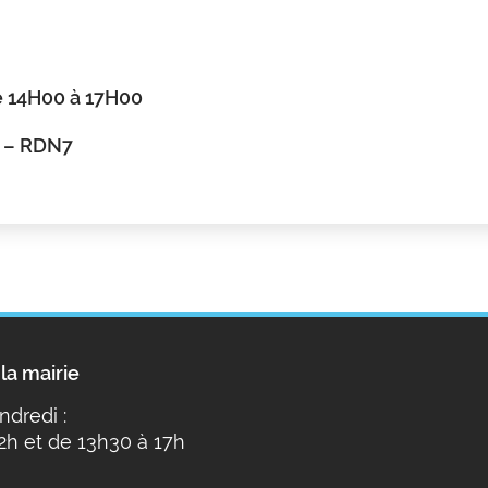
e 14H00 à 17H00
r – RDN7
la mairie
ndredi :
2h et de 13h30 à 17h