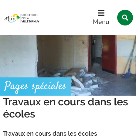
Menu
Contenu
Recherche
R
s
Menu
l
s
Pages spéciales
Travaux en cours dans les
écoles
Travaux en cours dans les écoles