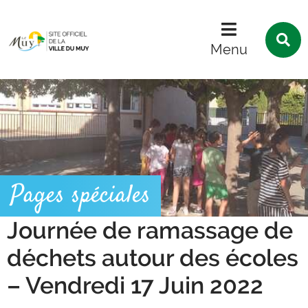
Menu
Contenu
Recherche
R
s
Menu
l
s
Pages spéciales
Journée de ramassage de
déchets autour des écoles
– Vendredi 17 Juin 2022