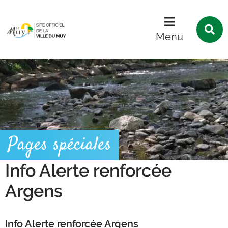
Menu
Contenu
Recherche
R
s
Menu
l
s
Pages spéciales
Info Alerte renforcée
Argens
Info Alerte renforcée Argens