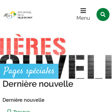
Menu
Contenu
Recherche
R
s
Menu
l
s
Pages spéciales
Dernière nouvelle
Dernière nouvelle
Catégorie :
Travaux