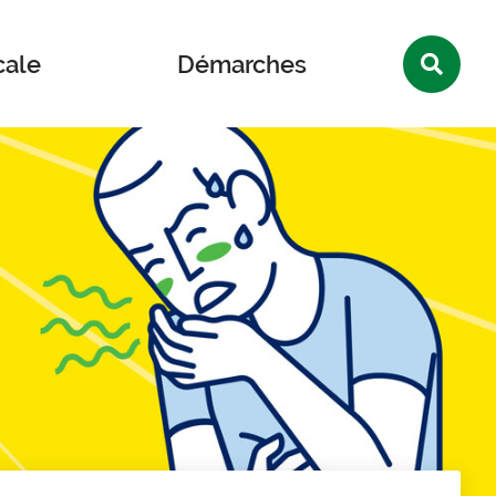
Rec
cale
Démarches
sur
le
site