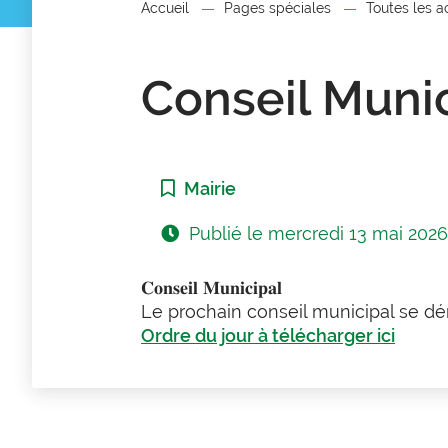
Accueil
Pages spéciales
Toutes les a
Conseil Munic
Catégorie :
Mairie
Publié le
mercredi 13 mai 202
𝐂𝐨𝐧𝐬𝐞𝐢𝐥 𝐌𝐮𝐧𝐢𝐜𝐢𝐩𝐚𝐥
Le prochain conseil municipal se déro
Ordre du jour à télécharger ici